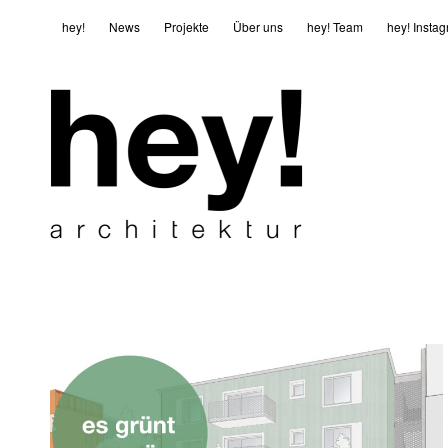
hey!
News
Projekte
Über uns
hey! Team
hey! Insta
11. Juni 2021