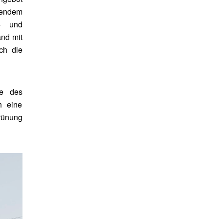
fendem
s- und
and mit
ch die
be des
h eine
rünung