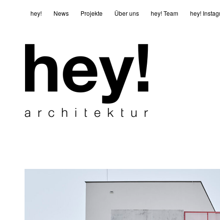
hey!
News
Projekte
Über uns
hey! Team
hey! Insta