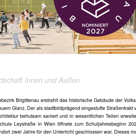
ndschaft Innen und Außen
ezirk Brigittenau erstrahlt das historische Gebäude der Volk
euem Glanz. Der als stadtbildprägend eingestufte Straßentrakt 
hitektur behutsam saniert und in wesentlichen Teilen erweite
schule Leystraße in Wien öffnete zum Schuljahresbeginn 202
dort zwei Jahre für den Unterricht geschlossen war. Dieses 