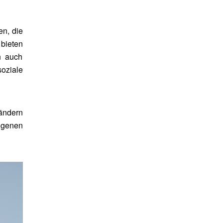
n, die
bieten
n auch
oziale
ändern
igenen