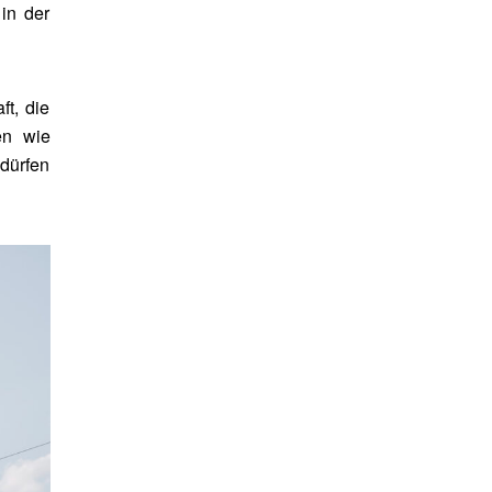
in der
ft, die
en wie
 dürfen