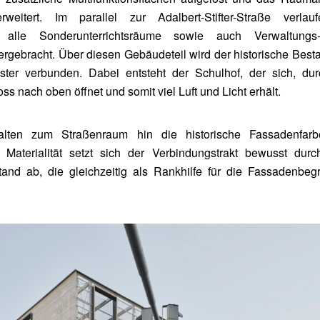
weitert. Im parallel zur Adalbert-Stifter-Straße verlau
d alle Sonderunterrichtsräume sowie auch Verwaltung
ergebracht. Über diesen Gebäudeteil wird der historische Best
ter verbunden. Dabei entsteht der Schulhof, der sich, dur
ss nach oben öffnet und somit viel Luft und Licht erhält.
halten zum Straßenraum hin die historische Fassadenfar
Materialität setzt sich der Verbindungstrakt bewusst durc
and ab, die gleichzeitig als Rankhilfe für die Fassadenbeg