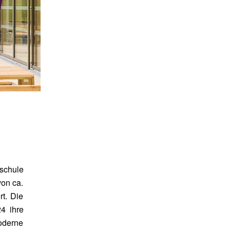
sschule
von ca.
rt. Die
4 ihre
moderne