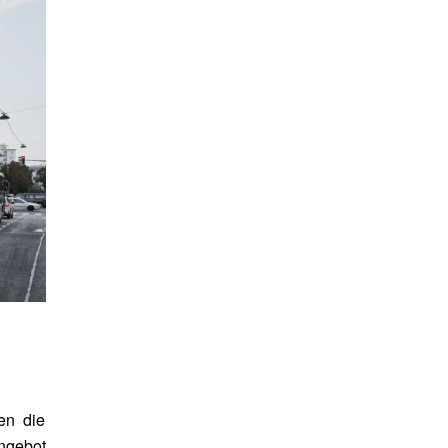
en die
ngebot